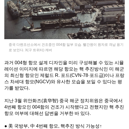
중국 다렌조선소에서 건조중인 004함 일부 모습. 빨간원이 원자로 격납 용기
로 보인다. X(구 트위터) 캐버
과거 004형 항모 설계 디자인을 미리 구성해볼 수 있는 시뮬
레이션 이미지에 따르면 해당 항모는 핵 추진방식인 미 해군
의 최신형 항모인 제럴드 R. 포드(CVN-78·포드급)이나 프랑
스 차세대 항모(NGCV)와 유사한 모습을 보일 수 있다는 평
가를 받았다.
지난 3월 위안화즈(袁华智) 중국 해군 정치위원은 중국에서
4번째 항모인 004함의 건조가 시작됐다고 전했지만 핵 추진
항모 여부에 대해선 답변을 거부한 바 있다.
● 美 국방부, 中 4번째 항모, 핵추진 방식 가능성↑