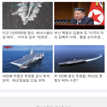
미군 1만5000명-항모, 베네수엘라
부산 핵항모 입항에 北 “미국의 적
앞 배치… 마두로 정부 “체제전복
의 정확히 이해…행동 보여주겠
대비” 육해공 훈련
다”
세번째 中항모 푸젠함 공식 취역
中 3번째 항모 푸젠함, 50년된 美
임박…해군창설일 11일 유력
항모 60% 수준?