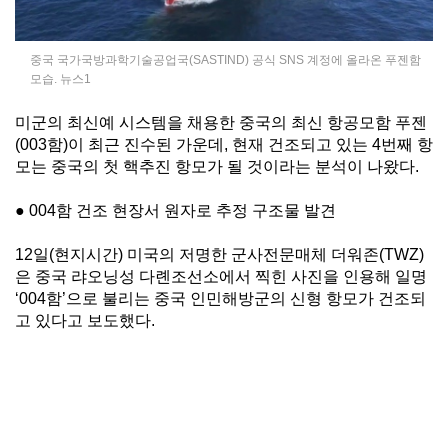
중국 국가국방과학기술공업국(SASTIND) 공식 SNS 계정에 올라온 푸젠함
모습. 뉴스1
미군의 최신예 시스템을 채용한 중국의 최신 항공모함 푸젠
(003함)이 최근 진수된 가운데, 현재 건조되고 있는 4번째 항
모는 중국의 첫 핵추진 항모가 될 것이라는 분석이 나왔다.
● 004함 건조 현장서 원자로 추정 구조물 발견
12일(현지시간) 미국의 저명한 군사전문매체 더워존(TWZ)
은 중국 랴오닝성 다롄조선소에서 찍힌 사진을 인용해 일명
‘004함’으로 불리는 중국 인민해방군의 신형 항모가 건조되
고 있다고 보도했다.