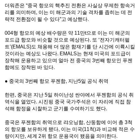
더워존은 “중국 항모의 핵추진 전환은 사실상 무제한 항속거
리를 의미하며, 이는 미 해군과의 기술 격차를 좁히는 데 전
략적 전환점이 될 수 있다”고 예상했다.
004형 항모의 예상 배수량은 약 11만t으로 이는 미 해군의
포드급 항모와 비슷할 것으로 예상된다. 또 ‘전자기캐터펄
트’(EMALS)도 채용해 더 많은 함재기를 단 시간에 이륙시킬
것이라는 예상도 나왔다. EMALS는 현재 미국의 포드급이
장착해 운용하고 있으며 얼마 전 중국의 3번째 항모인 푸젠
함에도 장착된 바 있다.
● 중국의 3번째 항모 푸젠함, 지난5일 공식 취역
한편, 중국은 지난 5일 하이난성 싼야에서 푸젠함의 공식 취
역식을 열었다. 시진핑 중국 국가주석은 이 자리에 직접 참
석해 함정을 시찰하고 군기를 수여하기도 했다.
중국은 푸젠함의 취역으로 랴오닝함, 산둥함에 이어 총 3척
의 항모를 보유하게 됐다, 이는 미국(11척)과 비교해 적은 수
량이지만, 세계 2위 항모 운용국이 됐음을 의미한다.