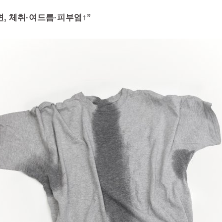
면, 체취·여드름·피부염↑”