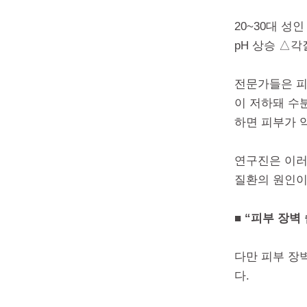
20~30대 성
pH 상승 △각
전문가들은 피
이 저하돼 수
하면 피부가 
연구진은 이러
질환의 원인이
■ “피부 장벽
다만 피부 장
다.