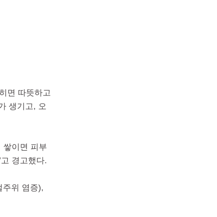
갇히면 따뜻하고
가 생기고, 오
께 쌓이면 피부
”고 경고했다.
주위 염증),