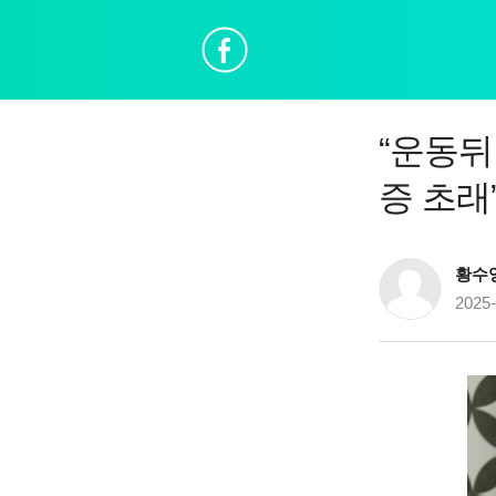
“운동뒤
증 초래
황수
2025-