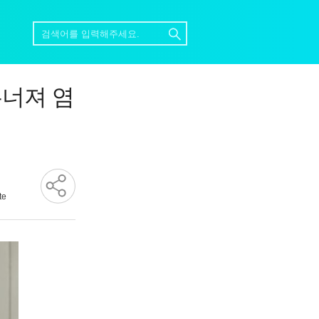
무너져 염
te