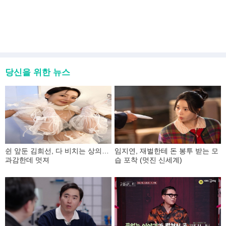
당신을 위한 뉴스
쉰 앞둔 김희선, 다 비치는 상의…
임지연, 재벌한테 돈 봉투 받는 모
과감한데 멋져
습 포착 (멋진 신세계)